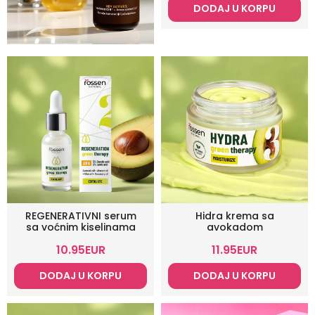
DODAJ U KORPU
REGENERATIVNI serum
Hidra krema sa
sa voćnim kiselinama
avokadom
10.95
EUR
11.95
EUR
DODAJ U KORPU
DODAJ U KORPU