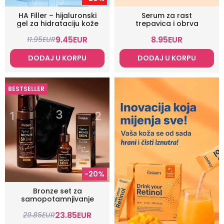
HA Filler – hijaluronski
Serum za rast
gel za hidrataciju kože
trepavica i obrva
9.45
EUR
8.95
EUR
11.95
EUR
DODAJ U KORPU
DODAJ U KORPU
BESTSELLER
-20%
Bronze set za
samopotamnjivanje
23.85
EUR
29.85
EUR