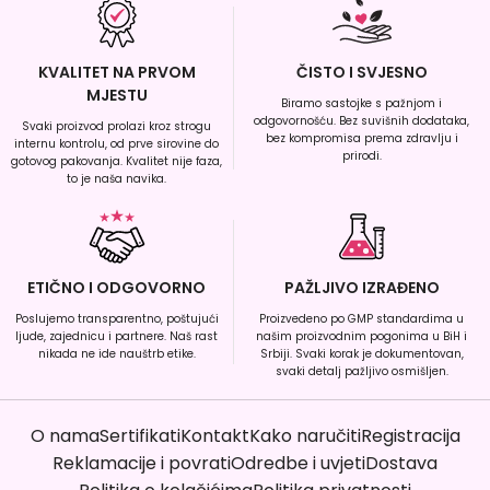
KVALITET NA PRVOM
ČISTO I SVJESNO
MJESTU
Biramo sastojke s pažnjom i
odgovornošću. Bez suvišnih dodataka,
Svaki proizvod prolazi kroz strogu
bez kompromisa prema zdravlju i
internu kontrolu, od prve sirovine do
prirodi.
gotovog pakovanja. Kvalitet nije faza,
to je naša navika.
ETIČNO I ODGOVORNO
PAŽLJIVO IZRAĐENO
Poslujemo transparentno, poštujući
Proizvedeno po GMP standardima u
ljude, zajednicu i partnere. Naš rast
našim proizvodnim pogonima u BiH i
nikada ne ide nauštrb etike.
Srbiji. Svaki korak je dokumentovan,
svaki detalj pažljivo osmišljen.
O nama
Sertifikati
Kontakt
Kako naručiti
Registracija
Reklamacije i povrati
Odredbe i uvjeti
Dostava