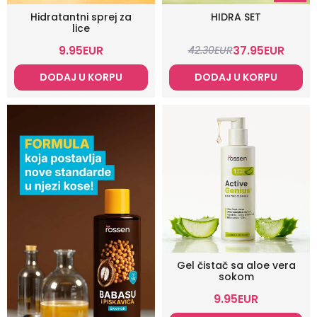
Hidratantni sprej za
HIDRA SET
lice
9.95
EUR
37.95
EUR
42.30
EUR
DODAJ U KORPU
DODAJ U KORPU
Gel čistač sa aloe vera
sokom
9.95
EUR