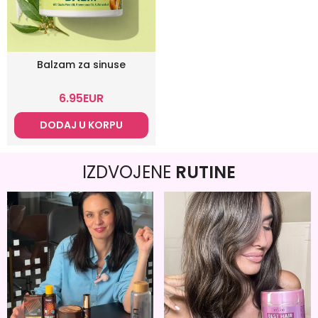
Balzam za sinuse
6.95
EUR
DODAJ U KORPU
IZDVOJENE
RUTINE