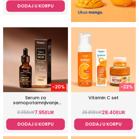
DODAJ U KORPU
-20%
-22%
Serum za
Vitamin C set
samopotamnjivanje
lica
7.95
EUR
28.40
EUR
9.95
EUR
36.80
EUR
DODAJ U KORPU
DODAJ U KORPU