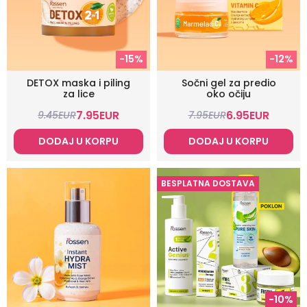
-15%
-12%
DETOX maska i piling
Sočni gel za predio
za lice
oko očiju
7.95
EUR
6.95
EUR
9.45
EUR
7.95
EUR
DODAJ U KORPU
DODAJ U KORPU
BESPLATNA DOSTAVA
-10%