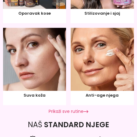
Oporavak kose
Stilizovanje i sjaj
Suva koža
Anti-age njega
Prikaži sve rutine
NAŠ
STANDARD NJEGE