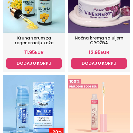
Kruna serum za
Noćna krema sa uljem
regeneraciju kože
GROŽĐA
11.95
EUR
12.95
EUR
DODAJ U KORPU
DODAJ U KORPU
-20%