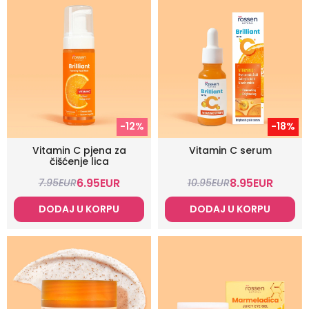
-12%
-18%
Vitamin C pjena za
Vitamin C serum
čišćenje lica
6.95
EUR
8.95
EUR
7.95
EUR
10.95
EUR
DODAJ U KORPU
DODAJ U KORPU