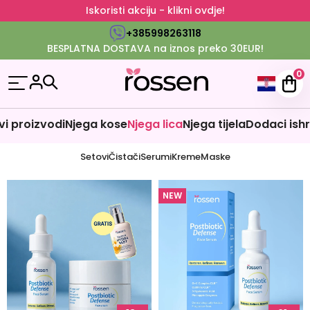
Iskoristi akciju - klikni ovdje!
+385998263118
BESPLATNA DOSTAVA na iznos preko 30EUR!
0
vi proizvodi
Njega kose
Njega lica
Njega tijela
Dodaci ishr
Setovi
Čistači
Serumi
Kreme
Maske
NEW