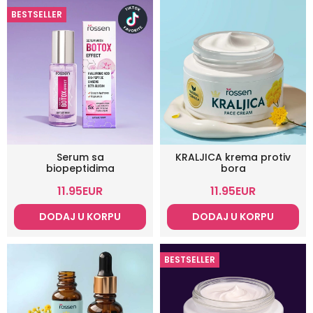
BESTSELLER
Serum sa
KRALJICA krema protiv
biopeptidima
bora
11.95
EUR
11.95
EUR
DODAJ U KORPU
DODAJ U KORPU
BESTSELLER