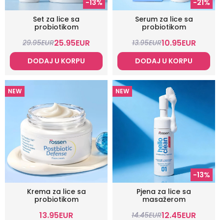
-13%
-21%
Set za lice sa
Serum za lice sa
probiotikom
probiotikom
25.95
EUR
10.95
EUR
29.95
EUR
13.95
EUR
DODAJ U KORPU
DODAJ U KORPU
NEW
NEW
-13%
Krema za lice sa
Pjena za lice sa
probiotikom
masažerom
13.95
EUR
12.45
EUR
14.45
EUR