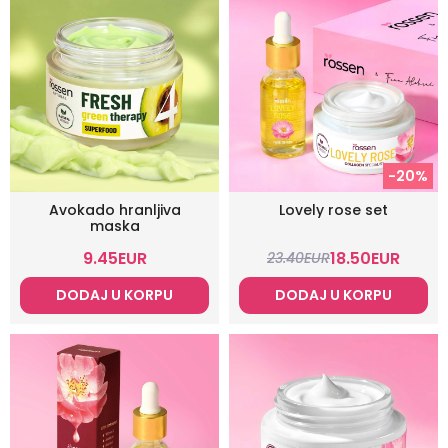
-20%
Avokado hranljiva
Lovely rose set
maska
9.45
EUR
18.50
EUR
23.40
EUR
DODAJ U KORPU
DODAJ U KORPU