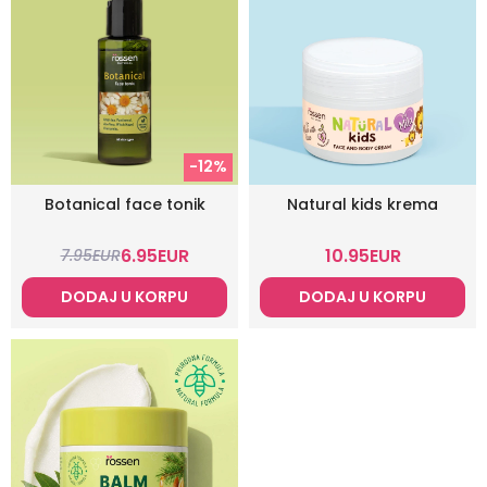
-12%
Botanical face tonik
Natural kids krema
6.95
EUR
10.95
EUR
7.95
EUR
DODAJ U KORPU
DODAJ U KORPU