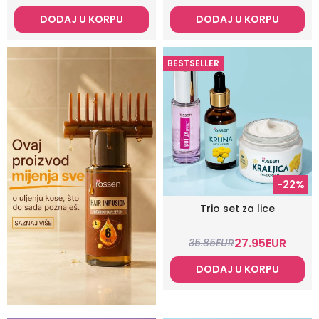
DODAJ U KORPU
DODAJ U KORPU
BESTSELLER
-22%
Trio set za lice
27.95
EUR
35.85
EUR
DODAJ U KORPU