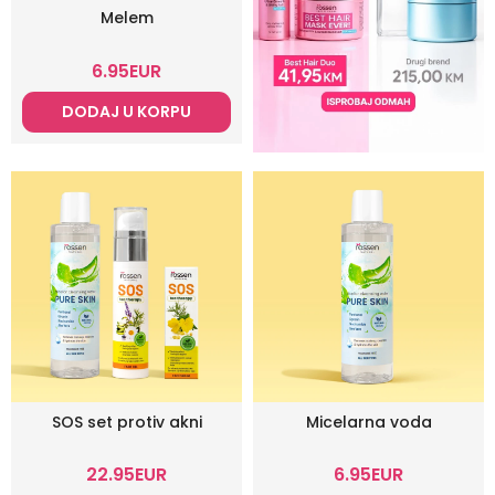
Melem
6.95
EUR
DODAJ U KORPU
SOS set protiv akni
Micelarna voda
22.95
EUR
6.95
EUR