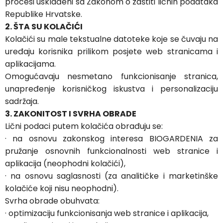
procesi usklađeni sa Zakonom o zaštiti ličnih podataka
Republike Hrvatske.
2. ŠTA SU KOLAČIĆI
Kolačići su male tekstualne datoteke koje se čuvaju na
uređaju korisnika prilikom posjete web stranicama i
aplikacijama.
Omogućavaju nesmetano funkcionisanje stranica,
unapređenje korisničkog iskustva i personalizaciju
sadržaja.
3. ZAKONITOST I SVRHA OBRADE
Lični podaci putem kolačića obrađuju se:
·
na osnovu zakonskog interesa BIOGARDENIA za
pružanje osnovnih funkcionalnosti web stranice i
aplikacija (neophodni kolačići),
·
na osnovu saglasnosti (za analitičke i marketinške
kolačiće koji nisu neophodni).
Svrha obrade obuhvata:
·
optimizaciju funkcionisanja web stranice i aplikacija,