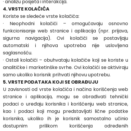
·
analizu posjeta i interakcija.
4. VRSTE KOLAČIĆA
Koriste se sledeće vrste kolačića:
·
Neophodni kolačići – omogućavaju osnovno
funkcionisanje web stranice i aplikacija (npr. prijava,
sigurna navigacija). Ovi kolačići se postavljaju
automatski i njihova upotreba nije uslovljena
saglasnošću.
·
Ostali kolačići – obuhvataju kolačiće koji se koriste u
analitičke i marketinške svrhe. Ovi kolačići se aktiviraju
samo ukoliko korisnik prihvati njihovu upotrebu.
5. VRSTE PODATAKA KOJI SE OBRAĐUJU
U zavisnosti od vrste kolačića i načina korišćenja web
stranice i aplikacija, mogu se obrađivati tehnički
podaci o uređaju korisnika i korišćenju web stranice,
kao i podaci koji mogu predstavljati lične podatke
korisnika, ukoliko ih je korisnik samostalno učinio
dostupnim prilikom korišćenja određenih