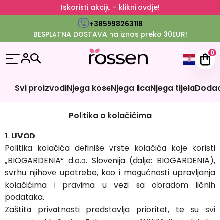
Iskoristi akciju - klikni ovdje!
+385998263118
BESPLATNA DOSTAVA na iznos preko 30EUR!
0
Svi proizvodi
Njega kose
Njega lica
Njega tijela
Dodaci
Politika o kolačićima
1. UVOD
Politika kolačića definiše vrste kolačića koje koristi
„BIOGARDENIA“ d.o.o. Slovenija (dalje: BIOGARDENIA),
svrhu njihove upotrebe, kao i mogućnosti upravljanja
kolačićima i pravima u vezi sa obradom ličnih
podataka.
Zaštita privatnosti predstavlja prioritet, te su svi