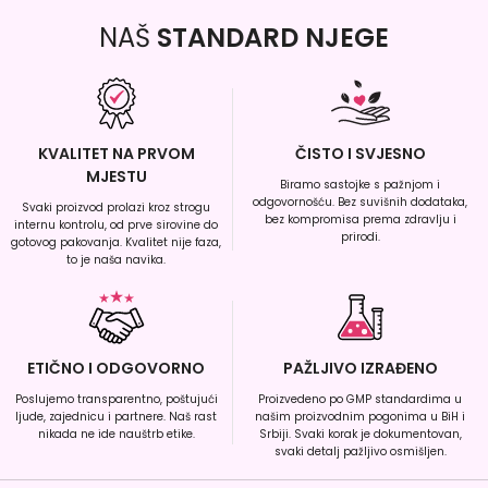
NAŠ
STANDARD NJEGE
KVALITET NA PRVOM
ČISTO I SVJESNO
MJESTU
Biramo sastojke s pažnjom i
odgovornošću. Bez suvišnih dodataka,
Svaki proizvod prolazi kroz strogu
bez kompromisa prema zdravlju i
internu kontrolu, od prve sirovine do
prirodi.
gotovog pakovanja. Kvalitet nije faza,
to je naša navika.
ETIČNO I ODGOVORNO
PAŽLJIVO IZRAĐENO
Poslujemo transparentno, poštujući
Proizvedeno po GMP standardima u
ljude, zajednicu i partnere. Naš rast
našim proizvodnim pogonima u BiH i
nikada ne ide nauštrb etike.
Srbiji. Svaki korak je dokumentovan,
svaki detalj pažljivo osmišljen.