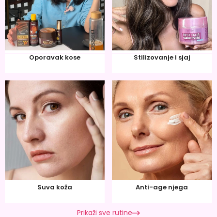
Oporavak kose
Stilizovanje i sjaj
Suva koža
Anti-age njega
Prikaži sve rutine