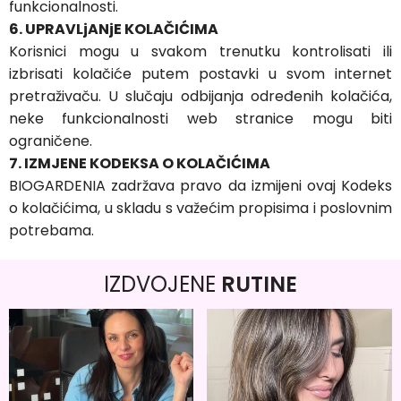
funkcionalnosti.
6. UPRAVLjANjE KOLAČIĆIMA
Korisnici mogu u svakom trenutku kontrolisati ili
izbrisati kolačiće putem postavki u svom internet
pretraživaču. U slučaju odbijanja određenih kolačića,
neke funkcionalnosti web stranice mogu biti
ograničene.
7. IZMJENE KODEKSA O KOLAČIĆIMA
BIOGARDENIA zadržava pravo da izmijeni ovaj Kodeks
o kolačićima, u skladu s važećim propisima i poslovnim
potrebama.
IZDVOJENE
RUTINE