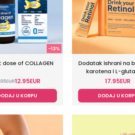
-13%
t dose of COLLAGEN
Dodatak ishrani na b
karotena i L-glut
12.95
EUR
17.95
EUR
.95
EUR
DODAJ U KORPU
DODAJ U KORP