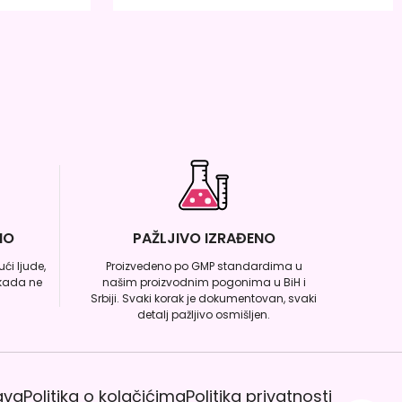
NO
PAŽLJIVO IZRAĐENO
ći ljude,
Proizvedeno po GMP standardima u
ikada ne
našim proizvodnim pogonima u BiH i
Srbiji. Svaki korak je dokumentovan, svaki
detalj pažljivo osmišljen.
ava
Politika o kolačićima
Politika privatnosti