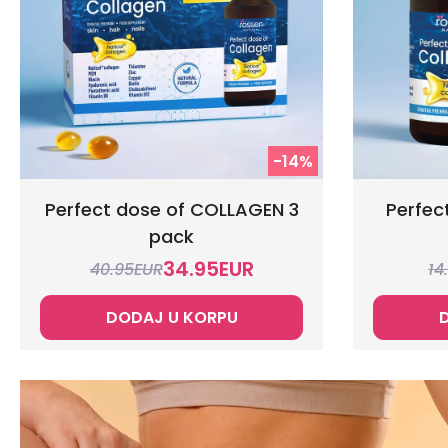
-14%
Perfect dose of COLLAGEN 3
Perfec
pack
34.95
EUR
40.95
EUR
14
DODAJ U KORPU