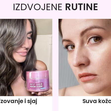
IZDVOJENE
RUTINE
izovanje i sjaj
Suva kož