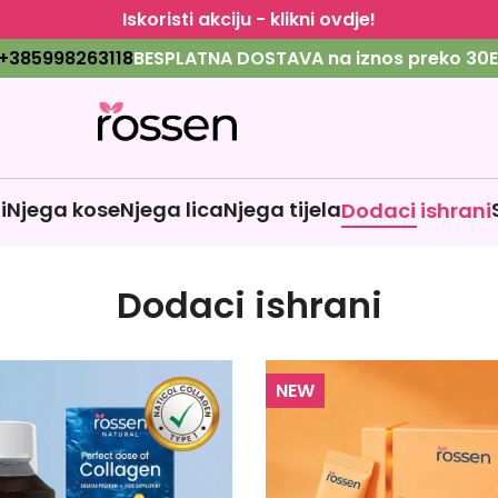
Iskoristi akciju - klikni ovdje!
+385998263118
BESPLATNA DOSTAVA na iznos preko 30E
i
Njega kose
Njega lica
Njega tijela
Dodaci ishrani
Dodaci ishrani
NEW