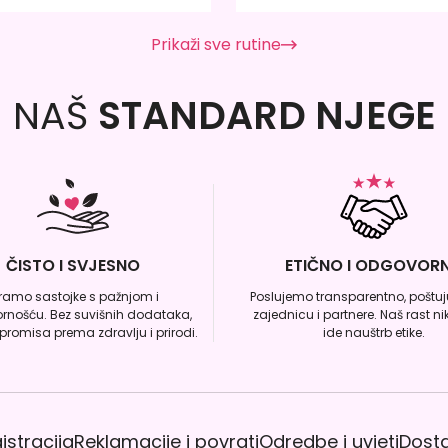
Prikaži sve rutine
NAŠ
STANDARD NJEGE
ČISTO I SVJESNO
ETIČNO I ODGOVOR
iramo sastojke s pažnjom i
Poslujemo transparentno, poštuju
rnošću. Bez suvišnih dodataka,
zajednicu i partnere. Naš rast n
romisa prema zdravlju i prirodi.
ide nauštrb etike.
istracija
Reklamacije i povrati
Odredbe i uvjeti
Dost