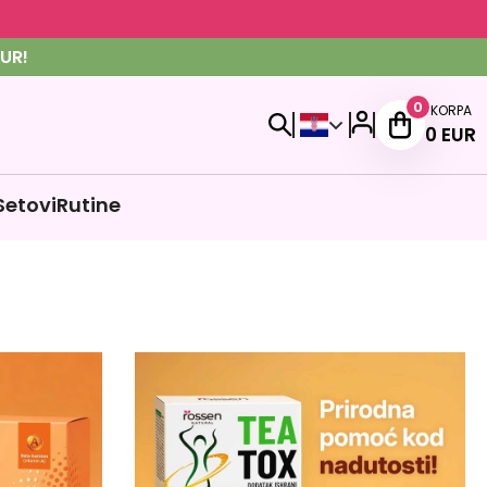
UR!
0
KORPA
0
EUR
Setovi
Rutine