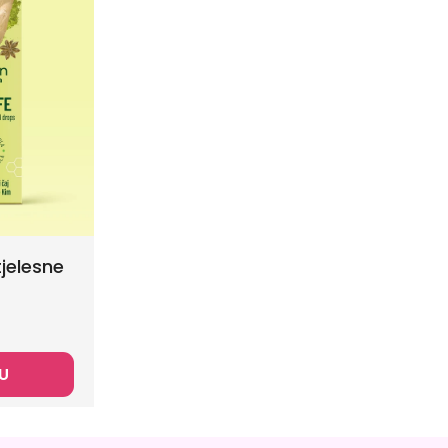
tjelesne
U