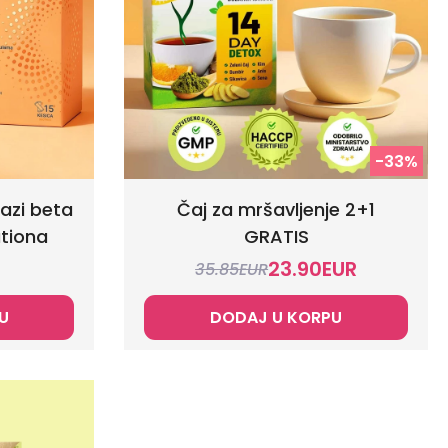
-33%
azi beta
Čaj za mršavljenje 2+1
ationa
GRATIS
23.90
EUR
35.85
EUR
U
DODAJ U KORPU