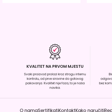
KVALITET NA PRVOM MJESTU
Svaki proizvod prolazi kroz strogu internu
B
kontrolu, od prve sirovine do gotovog
odgovo
pakovanja. Kvalitet nije faza, to je naša
bez komp
navika.
O nama
Sertifikati
Kontakt
Kako naručiti
Reg