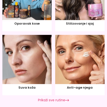
Oporavak kose
Stilizovanje i sjaj
Suva koža
Anti-age njega
Prikaži sve rutine