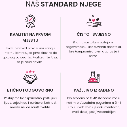
NAŠ
STANDARD NJEGE
KVALITET NA PRVOM
ČISTO I SVJESNO
MJESTU
Biramo sastojke s pažnjom i
odgovornošću. Bez suvišnih dodataka,
Svaki proizvod prolazi kroz strogu
bez kompromisa prema zdravlju i
internu kontrolu, od prve sirovine do
prirodi.
gotovog pakovanja. Kvalitet nije faza,
to je naša navika.
ETIČNO I ODGOVORNO
PAŽLJIVO IZRAĐENO
Poslujemo transparentno, poštujući
Proizvedeno po GMP standardima u
ljude, zajednicu i partnere. Naš rast
našim proizvodnim pogonima u BiH i
nikada ne ide nauštrb etike.
Srbiji. Svaki korak je dokumentovan,
svaki detalj pažljivo osmišljen.