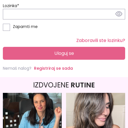
Lozinka
*
Zapamti me
Zaboravili ste lozinku?
Uloguj se
Nemaš nalog?
Registriraj se sada
IZDVOJENE
RUTINE