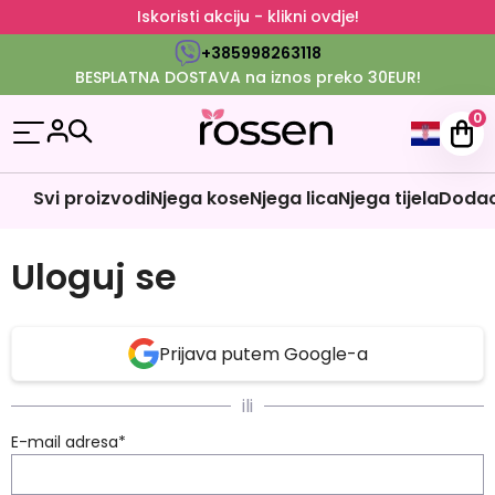
Iskoristi akciju - klikni ovdje!
+385998263118
BESPLATNA DOSTAVA na iznos preko 30EUR!
0
Svi proizvodi
Njega kose
Njega lica
Njega tijela
Dodaci
Uloguj se
Prijava putem Google-a
ili
E-mail adresa
*