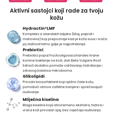
Aktivni sastojci koji rade za tvoju
kožu
Hydractin®LMF
Kompleks iz islandskih biljaka (lišaj, paprat i
mahovina) koji prepoznaje kad je koža suva i vraća
joj vlažnost tamo gdje je najpotrebnija.
Prebiotici
Prebiotici poput Fructooligosaccharides hrane
korisne bakterije na koži, dok Beta Vulgaris Root
Extract dodatno pomaže održavanju hidratacije i
zdravog balansa mikrobioma.
Glikolipidi
Prirodni biosurfaktanti koji nježno čiste kožu,
pomažući obnovi zaštitne barijere i sprečavajući
isušivanje.
Mliječna kiselina
Blaga kiselina koja istovremeno eksfolira, hidrira i
vraća koži prirodan sjaj, bez osjećaja isušivanja.