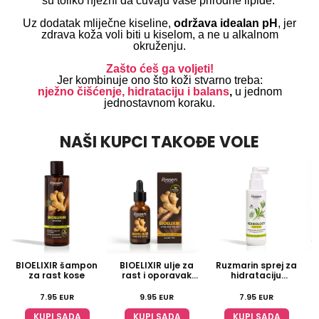
su toliko nježni da
čuvaju vaše prirodne lipide.
Uz dodatak mliječne kiseline,
održava idealan pH
, jer
zdrava koža voli biti u kiselom, a ne u alkalnom
okruženju.
Zašto ćeš ga voljeti!
Jer kombinuje ono što koži stvarno treba:
nježno čišćenje, hidrataciju i balans
,
u jednom
jednostavnom koraku.
NAŠI KUPCI TAKOĐE VOLE
BIOELIXIR šampon
BIOELIXIR ulje za
Ruzmarin sprej za
za rast kose
rast i oporavak
hidrataciju
h
kose
tjemena
7.95
EUR
9.95
EUR
7.95
EUR
KUPI SADA
KUPI SADA
KUPI SADA