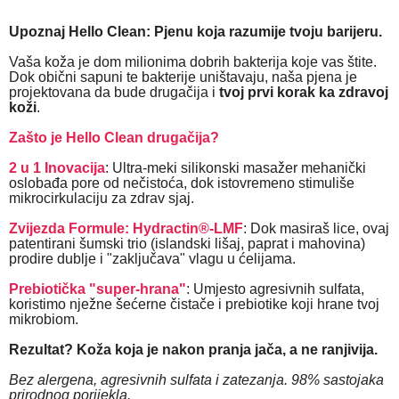
Upoznaj Hello Clean: Pjenu koja razumije tvoju barijeru.
Vaša koža je dom milionima dobrih bakterija koje vas štite.
Dok obični sapuni te bakterije uništavaju, naša pjena je
projektovana da bude drugačija i
tvoj prvi korak ka zdravoj
koži
.
Zašto je Hello Clean drugačija?
2 u 1 Inovacija
: Ultra-meki silikonski masažer mehanički
oslobađa pore od nečistoća, dok istovremeno stimuliše
mikrocirkulaciju za zdrav sjaj.
Zvijezda Formule:
Hydractin®-LMF
: Dok masiraš lice, ovaj
patentirani šumski trio (islandski lišaj, paprat i mahovina)
prodire dublje i "zaključava" vlagu u ćelijama.
Prebiotička "super-hrana"
: Umjesto agresivnih sulfata,
koristimo nježne šećerne čistače i prebiotike koji hrane tvoj
mikrobiom.
Rezultat? Koža koja je nakon pranja jača, a ne ranjivija.
Bez alergena, agresivnih sulfata i zatezanja. 98% sastojaka
prirodnog porijekla.