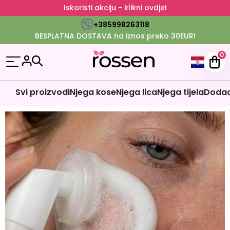
Iskoristi akciju - klikni ovdje!
+385998263118
BESPLATNA DOSTAVA na iznos preko 30EUR!
0
Svi proizvodi
Njega kose
Njega lica
Njega tijela
Dodaci