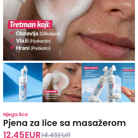
Njega lica
Pjena za lice sa masažerom
12.45
EUR
14.45
EUR