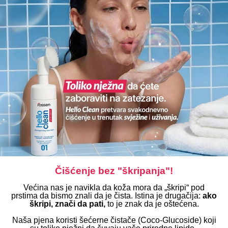
Čišćenje bez "škripanja"!
Većina nas je navikla da koža mora da „škripi“ pod
prstima da bismo znali da je čista. Istina je drugačija:
ako
škripi, znači da pati,
t
o je znak da je oštećena.
Naša pjena koristi šećerne čistače (Coco-Glucoside) koji