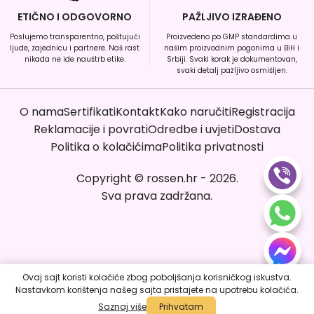
ETIČNO I ODGOVORNO
PAŽLJIVO IZRAĐENO
Poslujemo transparentno, poštujući
Proizvedeno po GMP standardima u
ljude, zajednicu i partnere. Naš rast
našim proizvodnim pogonima u BiH i
nikada ne ide nauštrb etike.
Srbiji. Svaki korak je dokumentovan,
svaki detalj pažljivo osmišljen.
O nama
Sertifikati
Kontakt
Kako naručiti
Registracija
Reklamacije i povrati
Odredbe i uvjeti
Dostava
Politika o kolačićima
Politika privatnosti
Copyright
©
rossen.hr
-
2026
.
Sva prava zadržana.
Ovaj sajt koristi kolačiće zbog poboljšanja korisničkog iskustva.
Nastavkom korištenja našeg sajta pristajete na upotrebu kolačića.
Poruči sada
Saznaj više
Prihvatam