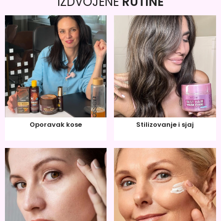
IZDVOJENE
RUTINE
Oporavak kose
Stilizovanje i sjaj