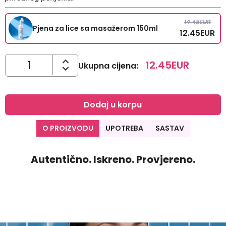
14.45
EUR
Pjena za lice sa masažerom 150ml
12.45
EUR
12.45
EUR
Ukupna cijena
:
Dodaj u korpu
O PROIZVODU
UPOTREBA
SASTAV
Autentično. Iskreno. Provjereno.