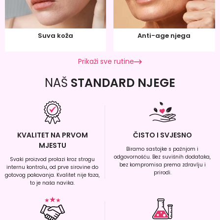
Suva koža
Anti-age njega
Prikaži sve rutine
NAŠ
STANDARD NJEGE
KVALITET NA PRVOM
ČISTO I SVJESNO
MJESTU
Biramo sastojke s pažnjom i
odgovornošću. Bez suvišnih dodataka,
Svaki proizvod prolazi kroz strogu
bez kompromisa prema zdravlju i
internu kontrolu, od prve sirovine do
prirodi.
gotovog pakovanja. Kvalitet nije faza,
to je naša navika.