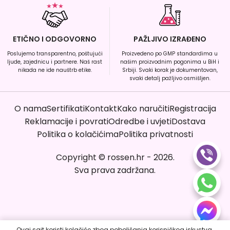
ETIČNO I ODGOVORNO
PAŽLJIVO IZRAĐENO
Poslujemo transparentno, poštujući
Proizvedeno po GMP standardima u
ljude, zajednicu i partnere. Naš rast
našim proizvodnim pogonima u BiH i
nikada ne ide nauštrb etike.
Srbiji. Svaki korak je dokumentovan,
svaki detalj pažljivo osmišljen.
O nama
Sertifikati
Kontakt
Kako naručiti
Registracija
Reklamacije i povrati
Odredbe i uvjeti
Dostava
Politika o kolačićima
Politika privatnosti
Copyright
©
rossen.hr
-
2026
.
Sva prava zadržana.
Ovaj sajt koristi kolačiće zbog poboljšanja korisničkog iskustva.