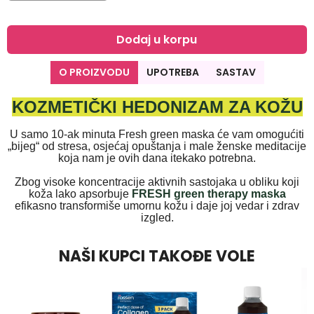
Dodaj u korpu
O PROIZVODU
UPOTREBA
SASTAV
KOZMETIČKI HEDONIZAM ZA KOŽU
U samo 10-ak minuta Fresh green maska će vam omogućiti
„bijeg“ od stresa, osjećaj opuštanja i male ženske meditacije
koja nam je ovih dana itekako potrebna.
Zbog visoke koncentracije aktivnih sastojaka u obliku koji
koža lako apsorbuje
FRESH green therapy maska
efikasno transformiše umornu kožu i daje joj vedar i zdrav
izgled.
NAŠI KUPCI TAKOĐE VOLE