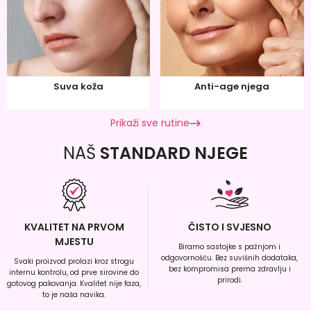
Suva koža
Anti-age njega
Prikaži sve rutine
NAŠ
STANDARD NJEGE
KVALITET NA PRVOM
ČISTO I SVJESNO
MJESTU
Biramo sastojke s pažnjom i
odgovornošću. Bez suvišnih dodataka,
Svaki proizvod prolazi kroz strogu
bez kompromisa prema zdravlju i
internu kontrolu, od prve sirovine do
prirodi.
gotovog pakovanja. Kvalitet nije faza,
to je naša navika.