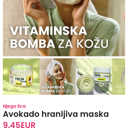
Njega lica
Avokado hranljiva maska
9.45
EUR