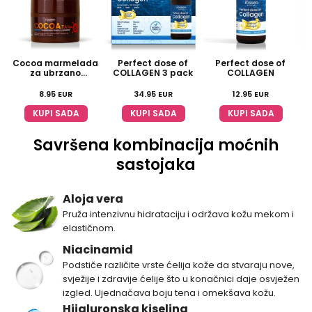
Cocoa marmelada
Perfect dose of
Perfect dose of
H
za ubrzano
COLLAGEN 3 pack
COLLAGEN
tamnjenje
8.95
EUR
34.95
EUR
12.95
EUR
KUPI SADA
KUPI SADA
KUPI SADA
Savršena kombinacija moćnih
sastojaka
Aloja vera
Pruža intenzivnu hidrataciju i održava kožu mekom i
elastičnom.
Niacinamid
Podstiče različite vrste ćelija kože da stvaraju nove,
svježije i zdravije ćelije što u konačnici daje osvježen
izgled. Ujednačava boju tena i omekšava kožu.
Hijaluronska kiselina