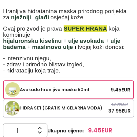
Hranljiva hidratantna maska prirodnog porijekla
za
nježniji
i
glađi
osjećaj kože.
Ovaj proizvod je prava
SUPER HRANA
koja
kombinuje
hijaluronsku kiselinu
+
ulje avokada
+
ulje
badema
+
maslinovo ulje
i
tvojoj koži donosi:
- intenzivnu njegu,
- zdrav i prirodno blistav izgled,
- hidrataciju koja traje.
9.45
EUR
Avokado hranljiva maska 50ml
42.30
EUR
HIDRA SET (GRATIS MICELARNA VODA)
37.95
EUR
9.45
EUR
Ukupna cijena
: