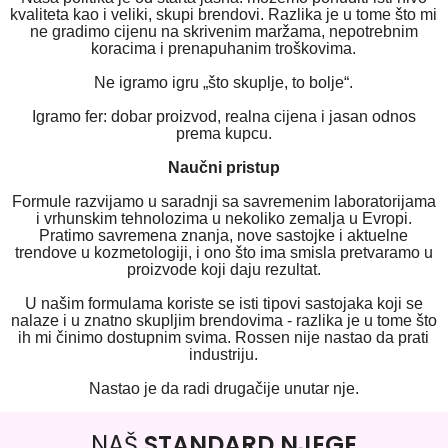
kvaliteta kao i veliki, skupi brendovi. Razlika je u tome što mi
ne gradimo cijenu na skrivenim maržama, nepotrebnim
koracima i prenapuhanim troškovima.
Ne igramo igru „što skuplje, to bolje“.
Igramo fer: dobar proizvod, realna cijena i jasan odnos
prema kupcu.
Naučni pristup
Formule razvijamo u saradnji sa savremenim laboratorijama
i vrhunskim tehnolozima u nekoliko zemalja u Evropi.
Pratimo savremena znanja, nove sastojke i aktuelne
trendove u kozmetologiji, i ono što ima smisla pretvaramo u
proizvode koji daju rezultat.
U našim formulama koriste se isti tipovi sastojaka koji se
nalaze i u znatno skupljim brendovima - razlika je u tome što
ih mi činimo dostupnim svima. Rossen nije nastao da prati
industriju.
Nastao je da radi drugačije unutar nje.
NAŠ
STANDARD NJEGE