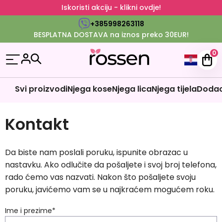
Iskoristi akciju - klikni ovdje!
+385998263118
BESPLATNA DOSTAVA na iznos preko 30EUR!
0
Svi proizvodi
Njega kose
Njega lica
Njega tijela
Dodaci
Kontakt
Da biste nam poslali poruku, ispunite obrazac u
nastavku. Ako odlučite da pošaljete i svoj broj telefona,
rado ćemo vas nazvati. Nakon što pošaljete svoju
poruku, javićemo vam se u najkraćem mogućem roku.
Ime i prezime
*