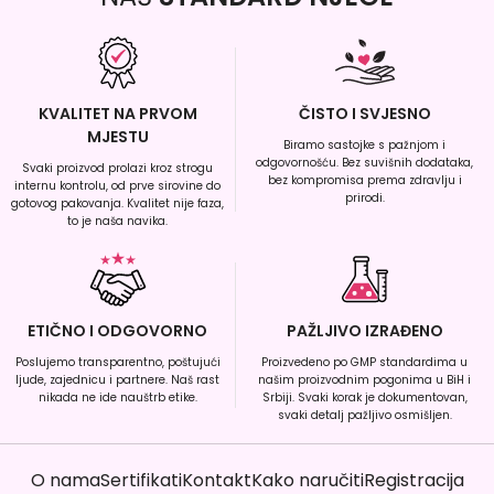
KVALITET NA PRVOM
ČISTO I SVJESNO
MJESTU
Biramo sastojke s pažnjom i
odgovornošću. Bez suvišnih dodataka,
Svaki proizvod prolazi kroz strogu
bez kompromisa prema zdravlju i
internu kontrolu, od prve sirovine do
prirodi.
gotovog pakovanja. Kvalitet nije faza,
to je naša navika.
ETIČNO I ODGOVORNO
PAŽLJIVO IZRAĐENO
Poslujemo transparentno, poštujući
Proizvedeno po GMP standardima u
ljude, zajednicu i partnere. Naš rast
našim proizvodnim pogonima u BiH i
nikada ne ide nauštrb etike.
Srbiji. Svaki korak je dokumentovan,
svaki detalj pažljivo osmišljen.
O nama
Sertifikati
Kontakt
Kako naručiti
Registracija