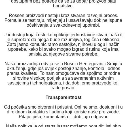
dostupnim bez potrebe da se za dobar proizvod plati
bogatstvo.
Rossen proizvodi nastaju kroz stvaran razvojni proces.
Formule se testiraju, mijenjaju i usavršavaju dok ne ispune
očekivanja u svakodnevnoj upotrebi.
U industriji koja često komplikuje jednostavne stvari, naš cilj
je suprotan: da njega bude razumljiva, logična i efikasna.
Zato jasno komuniciramo sastojke, njihovu ulogu i način
upotrebe, kako bi svako mogao izgraditi rutinu koja ima
smisla za njegove stvarne potrebe.
Naša proizvodnja odvija se u Bosni i Hercegovini i Srbiji, u
okruženju gdje još uvijek postoji znanje, kontrola i odnos
prema kvalitetu. To nam omogućava da spojimo prirodne
sirovine visokog porijekla sa savremenim aktivnim
sastojcima i tehnologijama, i da dobijemo proizvode koji
rade posao.
Transparentnost
Od početka smo otvoreni i prisutni. Online smo, dostupni i u
direktnom kontaktu s ljudima koji koriste naše proizvode.
Pitaju, pišu, komentarišu.. i dobijaju odgovor.
Naša politika je od starta jasna: možemo ponuditi isti nivo