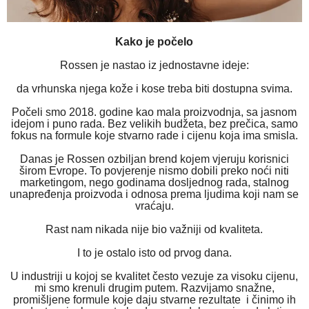
Ka
ko je počelo
Rossen je nastao iz jednostavne ideje:
da vrhunska njega kože i kose treba biti dostupna svima.
Počeli smo 2018. godine kao mala proizvodnja, sa jasnom
idejom i puno rada. Bez velikih budžeta, bez prečica, samo
fokus na formule koje stvarno rade i cijenu koja ima smisla.
Danas je Rossen ozbiljan brend kojem vjeruju korisnici
širom Evrope. To povjerenje nismo dobili preko noći niti
marketingom, nego godinama dosljednog rada, stalnog
unapređenja proizvoda i odnosa prema ljudima koji nam se
vraćaju.
Rast nam nikada nije bio važniji od kvaliteta.
I to je ostalo isto od prvog dana.
U industriji u kojoj se kvalitet često vezuje za visoku cijenu,
mi smo krenuli drugim putem. Razvijamo snažne,
promišljene formule koje daju stvarne rezultate
i činimo ih